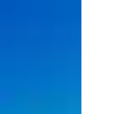
代表作『Luv(sic)』シリーズを中心に披露し、曲の合間には
英語詞に込めた意味を語る時間もあった。「何千年も生き
ている樹も、摘まれたばかりの芽も、同じくらい美しい。
その瞬間が大切なんだ。」自然の中だからこそ、その言葉
はより深く響いた。また、自身が最も影響を受けたアーテ
ィストとして、Ice Cubeの従兄弟でもあるDel The Funky
Homosapienの名前を挙げたことも印象的だった。 ライブ
後半、日本語曲『愛密集』が始まる。僕はこの曲の〈あり
がたいから、ありがとう。去りがたいから、去りがとう〉
という一節が好きだ。言葉遊