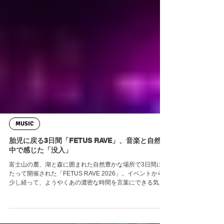
MUSIC
胎児に戻る3日間「FETUS RAVE」、音楽と自然の
中で感じた「没入」
富士山の麓、湖と森に囲まれた自然豊かな場所で3日間にわ
たって開催された「FETUS RAVE 2026」。イベントから
少し経って、ようやくあの濃密な時間を言葉にできる気が
している。 会場は昨年開催された「PURE RAVE」と同じ