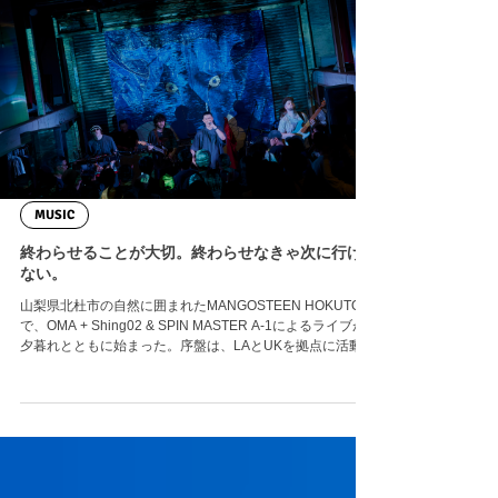
場所。夕方になるにつれて全国各地から人が集まり、それ
ぞれのテントを張り始める。ヒッピー、ストリート、アウ
トドア、サイケデリック──ジャンルも世代も異なる人たち
が自然と混ざり合い、一つの村が出来上がっていく。その
光景を眺めているだけで、このイベントが特別な場所であ
ることを実感した。 会場は屋外の「子宮ステージ」と校舎
内の「竿ステージ」の2ステージ構成。初日はメインとなる
子宮ステージで、久しぶりのライブとなったゆるふわギャ
ングが登場する。RYUGO ISHIDAのソロライブから始ま
り、途中でNENEが合流すると会場の熱量は一気に高ま
り、そのまま鎮座DOPENESS、SACH LEEへと続く流れ
は、初日とは思えないほど完成された空気を作り上げてい
た。 少し眠って迎えた2日目。昼過ぎから山仁のライブが
始まり、夕暮れとともに再び人
MUSIC
終わらせることが大切。終わらせなきゃ次に行け
ない。
山梨県北杜市の自然に囲まれたMANGOSTEEN HOKUTO
で、OMA + Shing02 & SPIN MASTER A-1によるライブが
夕暮れとともに始まった。序盤は、LAとUKを拠点に活動す
るOMAによる、ヒップホップの名曲をバンドで再構築した
演奏。原曲へのリスペクトを感じさせながらも、その場で
しか生まれない空気がゆっくりと会場を包み込んでいく。
やがて赤いマントを羽織ったShing02が登場。Nujabesとの