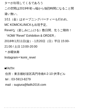
ターが出現してくるであろう
この空間は2019年初っ端から強烈時間になること間
違い無い。
1/11（金）はオープニングパーティーも行われ、
MC KOMICKLINICKも出現予定。
Revelな（楽しみにふける）数日間、乞うご期待！
「KOMI “Revel” Exhibition & ORDER」
2018年1月11日(金）- 1月20日（日）平日 15:00-
21:00 / 土日 13:00-20:00
＊水曜休廊　
Instagram☞komi_revel
■FAITH
 住所：東京都杉並区高円寺南4-2-10 伊澤ビル
 tel：03-5913-8279
 mail：sugiura@faith2016.com