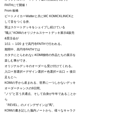
FAITHにて開催！
From 板橋
ビートメイカーWatterと共にMC KOMICKLINICKと
して音をつくる傍、
実はスケートデッキをシェイプし続けている
"職人" KOMIのオリジナルスケートデッキ展示&販売
&受注会が
1/11 ～ 1/20 まで高円寺FAITHで行われる。
期間中、高円寺FAITHでは
カタチにとらわれないKOMI独特の作品たちの展示を
楽しむ事ができ、
オリジナルデッキのオーダーも受け付けてくれる。
入口☞形選択☞デザイン選択☞色選択☞出口 ＝ 後日
足もとへ
KOMIの手から産まれる、世界に一つしかないデッキ
オーダーチャンスの9日間。
"ノリ"と言う共通点、そして自身が午年であることか
ら
「REVEL」のメインデザインは"馬"。
KOMIの書き記した脳内ノートから、様々なキャラク