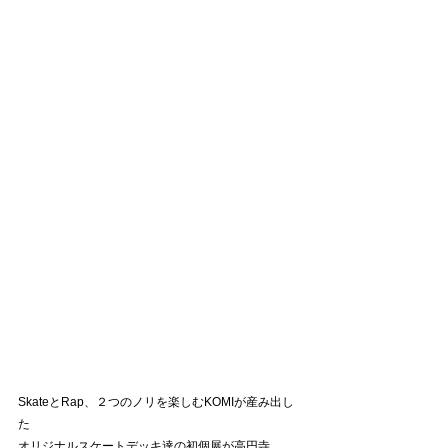
SkateとRap、２つのノリを楽しむKOMIが産み出し
た
オリジナルスケートデッキ達の初個展が高円寺