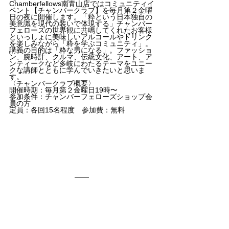
Chamberfellows南青山店ではコミュニティイ
ベント【チャンバークラブ】を毎月第２金曜
日の夜に開催します。「粋という日本独自の
美意識を現代の装いで体現する」チャンバー
フェローズの世界観に共鳴してくれたお客様
といっしょに美味しいアルコールやドリンク
を楽しみながら「粋を学ぶコミュニティ」。
講義の目的は「粋な男になる」。ファッショ
ン、腕時計、クルマ、伝統文化、アート、ア
ンティークなど多岐にわたるテーマをユニー
クな講師とともに学んでいきたいと思いま
す。
〈チャンバークラブ概要〉
開催時期：毎月第２金曜日19時〜
参加条件：チャンバーフェローズショップ会
員の方
定員：各回15名程度　参加費：無料