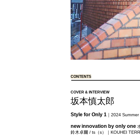
CONTENTS
COVER & INTERVIEW
坂本慎太郎
Style for Only 1
｜2024 Summer 
new innovation by only one
鈴木卓爾 / ts（s）｜KOUHEI TER